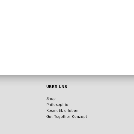
ÜBER UNS
Shop
Philosophie
Kosmetik erleben
Get-Together-Konzept