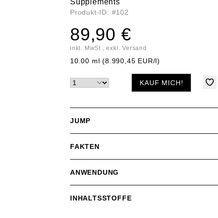
Supplements
Produkt-ID: #102
89,90 €
inkl. MwSt., exkl. Versand
10.00 ml (8.990,45 EUR/l)
KAUF MICH!
JUMP
FAKTEN
ANWENDUNG
INHALTSSTOFFE